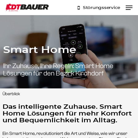
Skip
Men
Störungsservice
to
main
content
Smart Home
Ihr Zuhause, Ihre Regeln: Smart Home
Lösungen für den Bezirk Kirchdorf
Überblick
Das intelligente Zuhause. Smart
Home Lösungen für mehr Komfort
und Bequemlichkeit im Alltag.
Ein Smart Home, revolutioniert die Art und Weise, wie wir unser