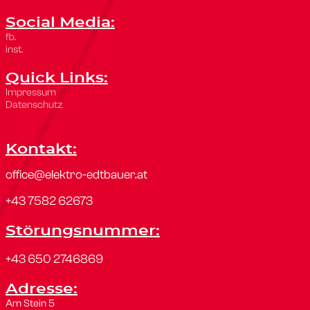
Social Media:
fb.
inst.
Quick Links:
Impressum
Datenschutz
Kontakt:
office@elektro-edtbauer.at
+43 7582 62673
Störungsnummer:
+43 650 2746869
Adresse:
Am Stein 5